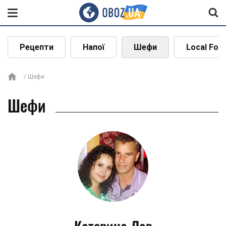
Рецепти
Напої
Шефи
Local Foo
Шефи
Шефи