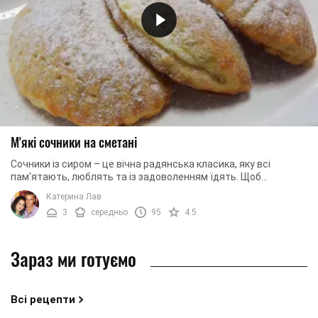
М'які сочники на сметані
Сочники із сиром – це вічна радянська класика, яку всі
пам'ятають, люблять та із задоволенням їдять. Щоб
позбавити свою родину вимушеної дегустації ...
Катерина Лав
3
середньо
95
4.5
Зараз ми готуємо
Всі рецепти