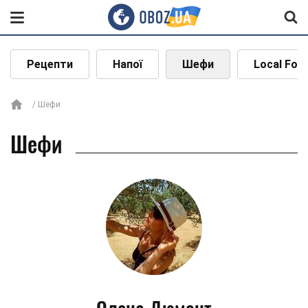
Рецепти
Напої
Шефи
Local Foo
Шефи
Шефи