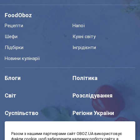
FoodOboz
Рецепти
Напої
Шефи
Кухні світу
Підбірки
Інгрідієнти
Новини кулінарії
Блоги
Політика
Світ
Розслідування
Суспільство
Регіони України
Шоу
Спорт
Разом з нашими партнерами сайт OBOZ.UA використовує
файли cookie, щоб забезпечити належну роботу сайту, а