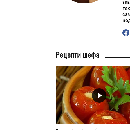
зав
так
сам
Вед
Рецепти шефа