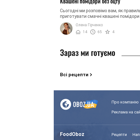
Квашені помідори без оцту
Сьогодні ми розповімо вам, як правил
приготувати смачні квашені помідори
оцту. Така закуска виходить дуже
Олена Гірченко
апетитною, вітамінною та підійде до ..
14
65
4
Зараз ми готуємо
Всі рецепти
Про компанію
Реклама на сай
FoodOboz
Рецепти
Нап