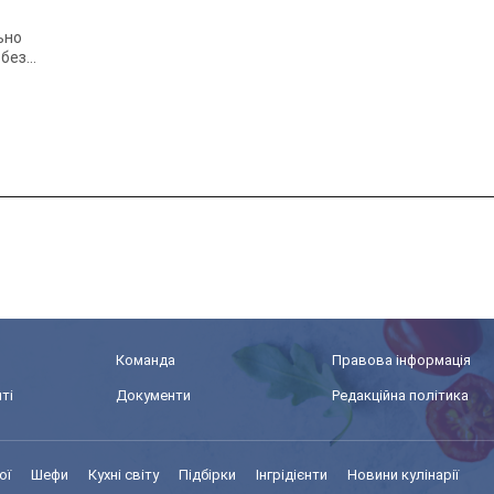
ьно
 без
.
Команда
Правова інформація
ті
Документи
Редакційна політика
ої
Шефи
Кухні світу
Підбірки
Інгрідієнти
Новини кулінарії