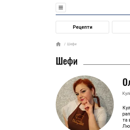
Рецепти
Шефи
Шефи
О
Кул
Кул
рап
та 
Люб