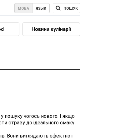
ПОШУК
МОВА
ЯЗЫК
od
Новини кулінарії
 у пошуку чогось нового. І якщо
сти страву до ідеального смаку
ів. Вони виглядають ефектно і