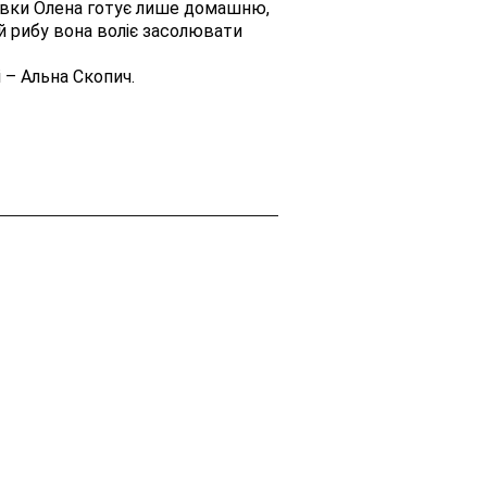
авки Олена готує лише домашню,
й рибу вона воліє засолювати
і – Альна Скопич.