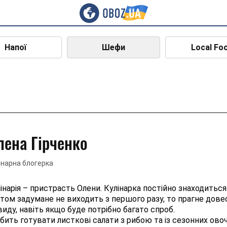
Напої
Шефи
Local Fo
лена Гірченко
інарна блогерка
інарія – пристрасть Олени. Кулінарка постійно знаходиться
том задумане не виходить з першого разу, то прагне дове
виду, навіть якщо буде потрібно багато спроб.
ить готувати листкові салати з рибою та із сезонних овоч