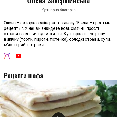
Олена Завершинська
Кулінарна блогерка
Олена – авторка кулінарного каналу "Елена – простые
рецепты". У неї ви знайдете нові, смачні і прості
страви на всі випадки життя. Кулінарка готує різну
випічку (торти, пироги, тістечка), солодкі страви, супи,
м'ясні і рибні страви.
Рецепти шефа