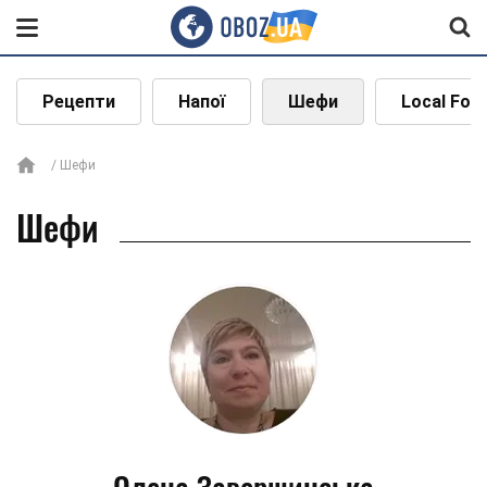
Рецепти
Напої
Шефи
Local Foo
Шефи
Шефи