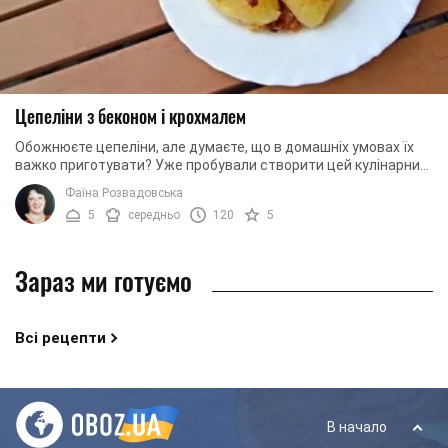
Цепеліни з беконом і крохмалем
Обожнюєте цепеліни, але думаєте, що в домашніх умовах їх
важко приготувати? Уже пробували створити цей кулінарний
шедевр, але результат вас не ...
Фаїна Розвадовська
5
середньо
120
5
Зараз ми готуємо
Всі рецепти
В начало