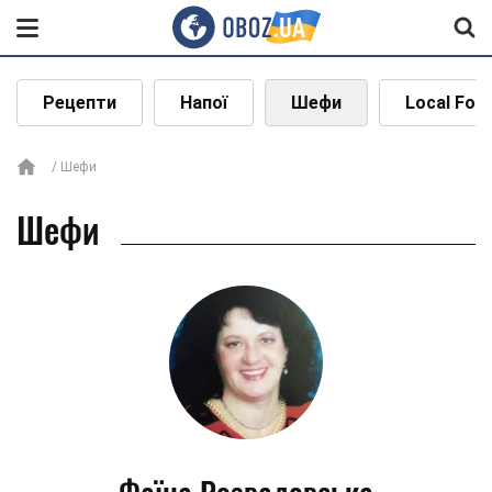
Рецепти
Напої
Шефи
Local Foo
Шефи
Шефи