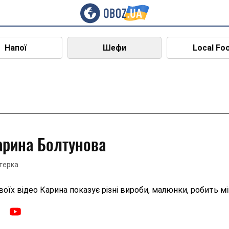
Напої
Шефи
Local Fo
арина Болтунова
герка
воїх відео Карина показує різні вироби, малюнки, робить мін