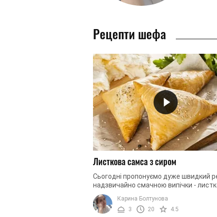
Рецепти шефа
Листкова самса з сиром
Сьогодні пропонуємо дуже швидкий 
надзвичайно смачною випічки - листк
самси із сиром. Із інгредієнтів нам
Карина Болтунова
знадобляться: листкове тісто і ...
3
20
4.5