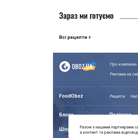
Зараз ми готуємо
Всі рецепти
Про компанію
Реклама на сай
FoodOboz
Рецепти
Нап
Блоги
Політика
Разом з нашими партнерами са
Шоу
Спорт
а контент та реклама відпові