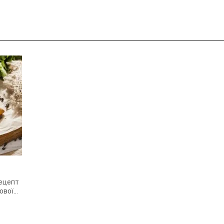
рецепт
ової