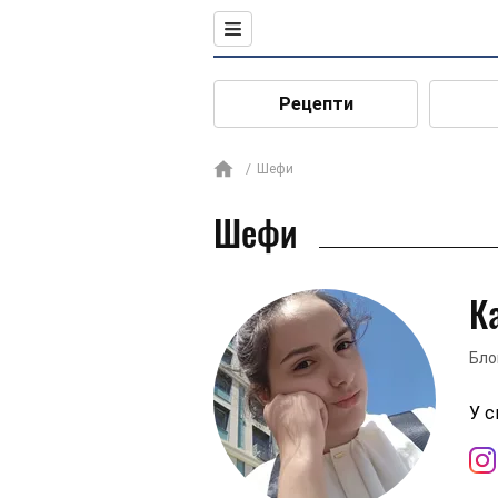
Рецепти
Шефи
Шефи
К
Бло
У с