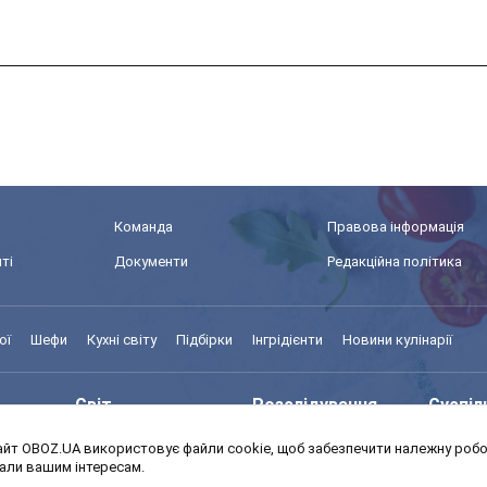
Команда
Правова інформація
ті
Документи
Редакційна політика
ої
Шефи
Кухні світу
Підбірки
Інгрідієнти
Новини кулінарії
Світ
Розслідування
Суспіл
йт OBOZ.UA використовує файли cookie, щоб забезпечити належну робот
Моя школа
Авто
MedOb
дали вашим інтересам.