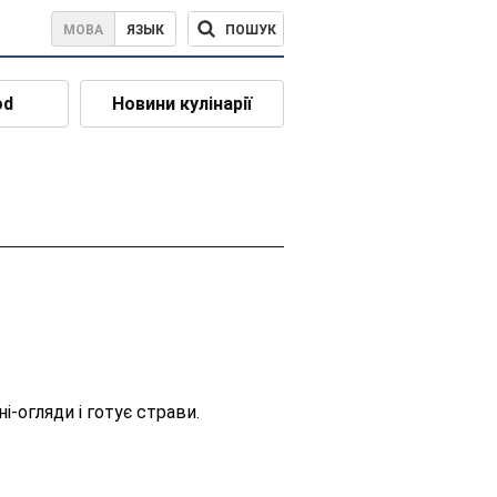
ПОШУК
МОВА
ЯЗЫК
od
Новини кулінарії
і-огляди і готує страви.