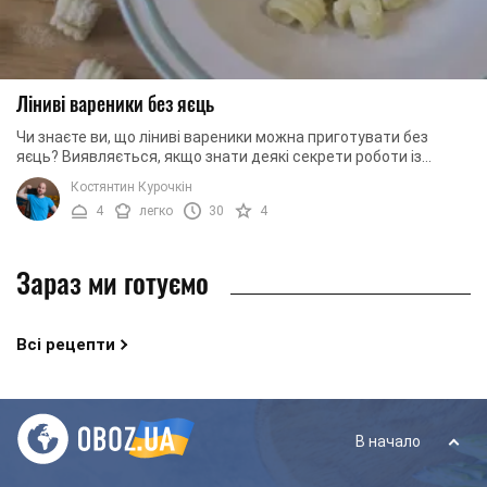
Ліниві вареники без яєць
Чи знаєте ви, що ліниві вареники можна приготувати без
яєць? Виявляється, якщо знати деякі секрети роботи із
сиром, можна зробити так, що вареники ...
Костянтин Курочкін
4
легко
30
4
Зараз ми готуємо
Всі рецепти
В начало