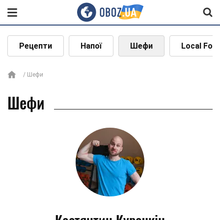
Рецепти
Напої
Шефи
Local Foo
Шефи
Шефи