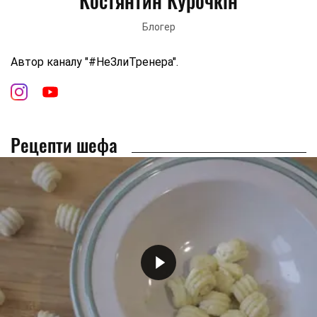
Костянтин Курочкін
Блогер
Автор каналу "#НеЗлиТренера".
Рецепти шефа