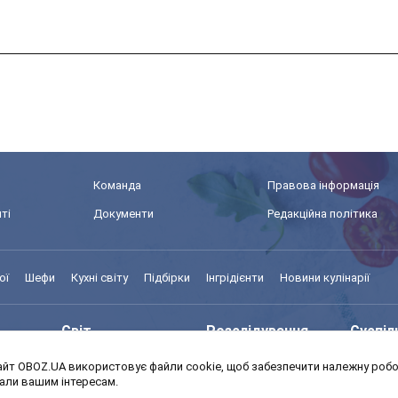
Команда
Правова інформація
ті
Документи
Редакційна політика
ої
Шефи
Кухні світу
Підбірки
Інгрідієнти
Новини кулінарії
Світ
Розслідування
Суспіл
йт OBOZ.UA використовує файли cookie, щоб забезпечити належну робот
Моя школа
Авто
MedOb
дали вашим інтересам.