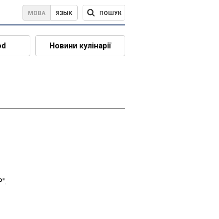
ПОШУК
МОВА
ЯЗЫК
od
Новини кулінарії
".