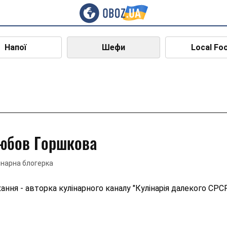
Напої
Шефи
Local Fo
юбов Горшкова
інарна блогерка
ання - авторка кулінарного каналу "Кулінарія далекого СРСР