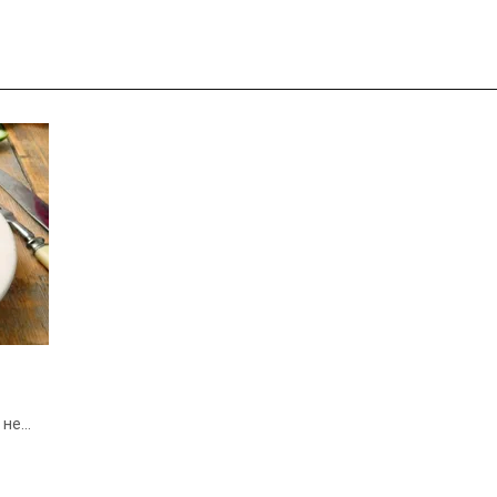
 не
льш