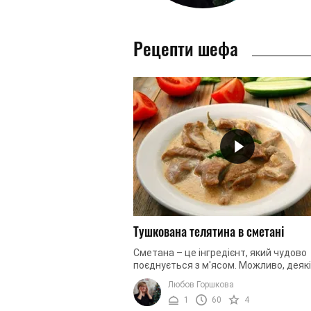
Рецепти шефа
Тушкована телятина в сметані
Сметана – це інгредієнт, який чудово
поєднується з м'ясом. Можливо, деякі
знали цієї хитрості, але м'ясо стає бі
Любов Горшкова
соковитим і м'яким, якщо його ...
1
60
4