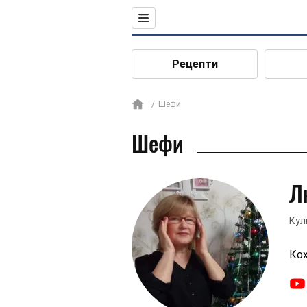
Рецепти
Шефи
Шефи
Л
Кул
Кох