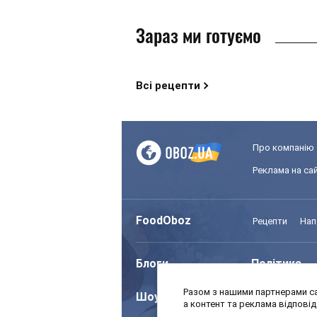
Зараз ми готуємо
Всі рецепти
Про компанію
Реклама на сай
FoodOboz
Рецепти
Нап
Блоги
Політика
Разом з нашими партнерами са
Шоу
Спорт
а контент та реклама відпові