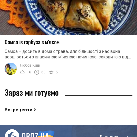
Самса із гарбуза з м'ясом
Самса – досить відома страва, для більшості з нас вона
асоціюється з класичною м'ясною начинкою, соковитою від
цибулі і свіжих трав. Але сьогодні ми ...
Любов Київ
16
60
5
Зараз ми готуємо
Всі рецепти