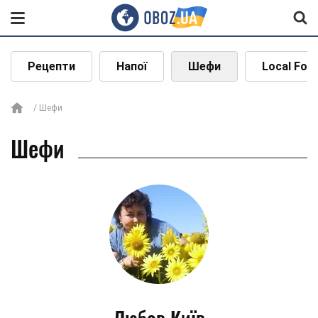
Рецепти
Напої
Шефи
Local Foo
Шефи
Шефи