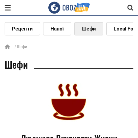
Рецепти
Напої
Шефи
Local Foo
Шефи
Шефи