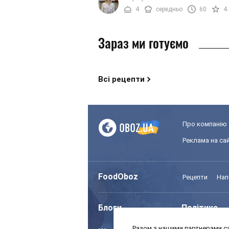
перцю, часнику та всіляких ...
4
середньо
60
4
Зараз ми готуємо
Всі рецепти
Про компанію
Реклама на сай
FoodOboz
Рецепти
Нап
Блоги
Політика
Разом з нашими партнерами са