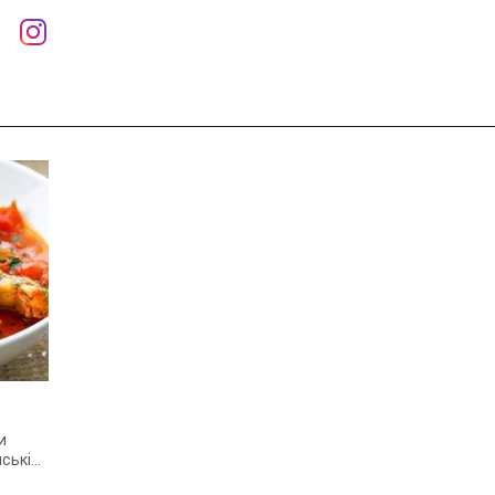
и
ські
ом