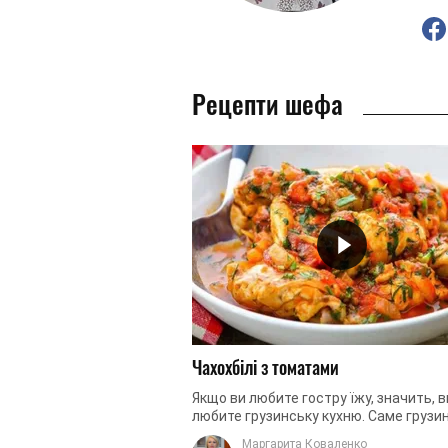
Рецепти шефа
Чахохбілі з томатами
Якщо ви любите гостру їжу, значить, в
любите грузинську кухню. Саме грузин
страви відрізняються великим вміст
Маргарита Коваленко