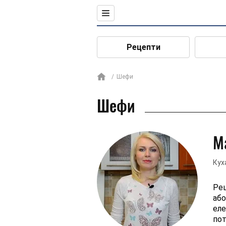
Рецепти
Шефи
Шефи
М
Кух
Рец
або
еле
пот