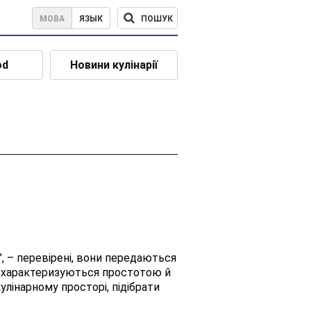
ПОШУК
МОВА
ЯЗЫК
od
Новини кулінарії
, – перевірені, вони передаються
ж характеризуються простотою й
лінарному просторі, підібрати