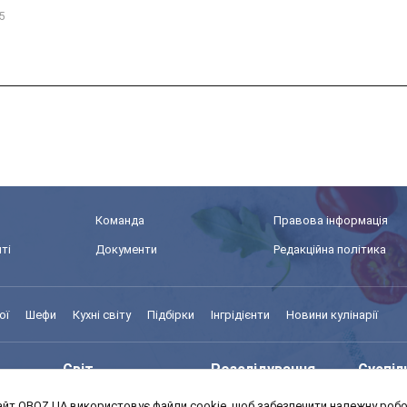
.5
Команда
Правова інформація
ті
Документи
Редакційна політика
ої
Шефи
Кухні світу
Підбірки
Інгрідієнти
Новини кулінарії
Світ
Розслідування
Суспіл
йт OBOZ.UA використовує файли cookie, щоб забезпечити належну робот