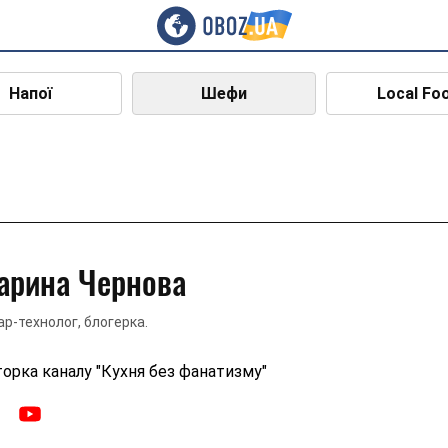
Напої
Шефи
Local Fo
арина Чернова
ар-технолог, блогерка.
орка каналу "Кухня без фанатизму"