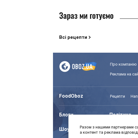
Зараз ми готуємо
Всі рецепти
Про компанію
Реклама на сай
FoodOboz
Рецепти
Нап
Блоги
Політика
Разом з нашими партнерами са
Шоу
Спорт
а контент та реклама відпові