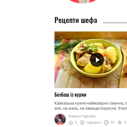
Рецепти шефа
Бозбаш із курки
Кавказька кухня неймовірно смачна, 
але, на жаль, не завжди корисна. Ул
м'ясо жителів Кавказу, баранина, заз
Марина Чернова
дуже жирне і має ...
6
середньо
90
4