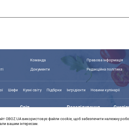
Команда
Правова інформація
ті
Документи
Редакційна політика
ої
Шефи
Кухні світу
Підбірки
Інгрідієнти
Новини кулінарії
Світ
Розслідування
Суспіл
йт OBOZ.UA використовує файли cookie, щоб забезпечити належну робот
Моя школа
Авто
MedOb
дали вашим інтересам.