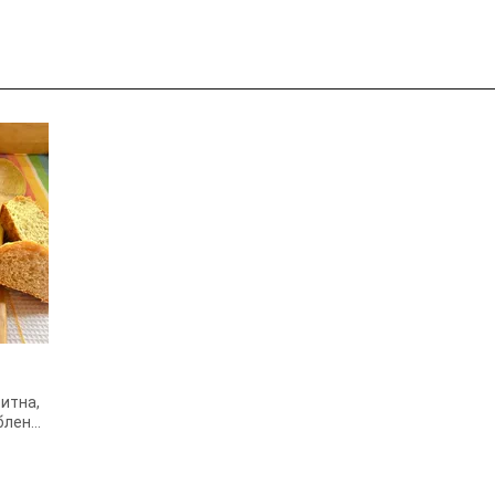
ситна,
юблене
вичай