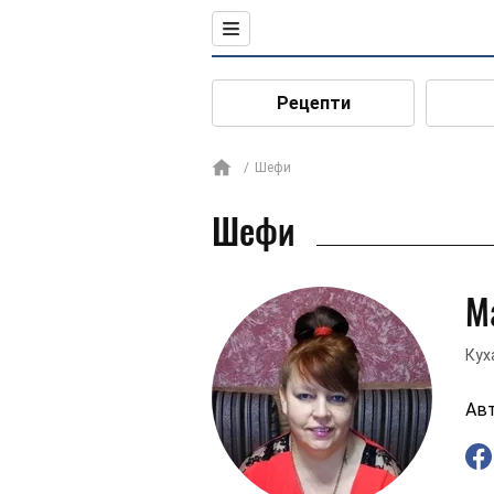
Рецепти
Шефи
Шефи
М
Кух
Авт