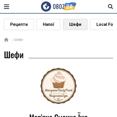
Рецепти
Напої
Шефи
Local Foo
Шефи
Шефи