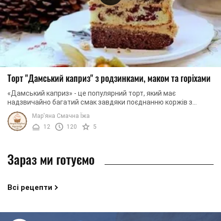
Торт "Дамський каприз" з родзинками, маком та горіхами
«Дамський каприз» - це популярний торт, який має
надзвичайно багатий смак завдяки поєднанню коржів з
різними начинками. Ми сьогодні для начинки ...
Мар'яна Смачна Їжа
12
120
5
Зараз ми готуємо
Всі рецепти