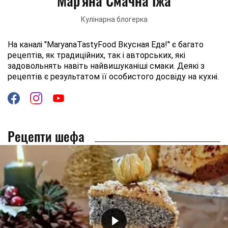
Мар'яна Смачна Їжа
Кулінарна блогерка
На каналі "MaryanaTastyFood Вкусная Еда!" є багато
рецептів, як традиційних, так і авторських, які
задовольнять навіть найвишуканіші смаки. Деякі з
рецептів є результатом її особистого досвіду на кухні.
Рецепти шефа