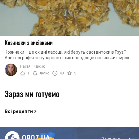
Козинаки з висівками
Козинаки – це східні ласощі, які беруть свої витоки в Грузії.
Але географія популярності цих солодощів наскільки широка,
що навряд чи можна зустріти ...
Настя Фіджик
1
легко
40
5
Зараз ми готуємо
Всі рецепти