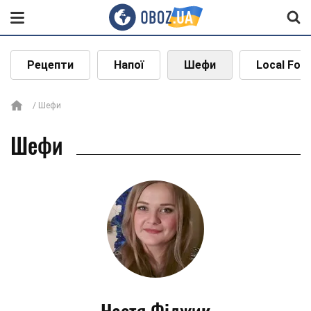
Рецепти
Напої
Шефи
Local Foo
Шефи
Шефи