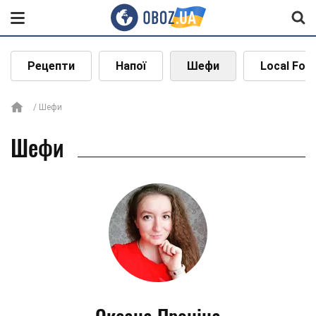
Рецепти
Напої
Шефи
Local Foo
Шефи
Шефи