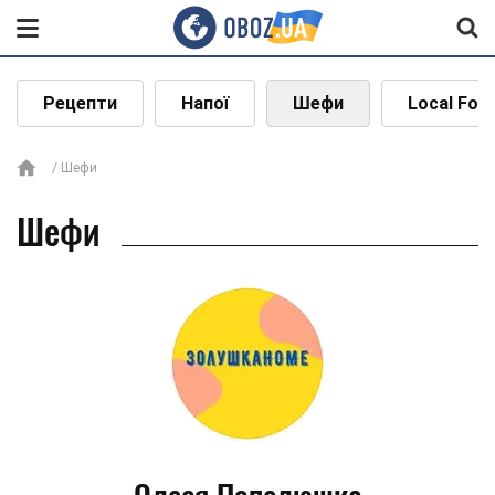
Рецепти
Напої
Шефи
Local Foo
Шефи
Шефи