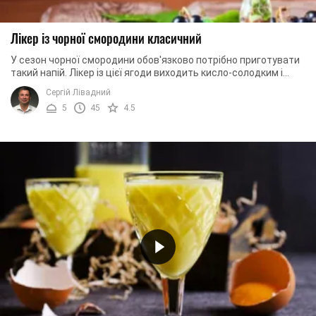
Лікер із чорної смородини класичний
У сезон чорної смородини обов'язково потрібно приготувати
такий напій. Лікер із цієї ягоди виходить кисло-солодким і
насиченим. Міцність напою не ...
Сергій Лівадний
5
45
4.5