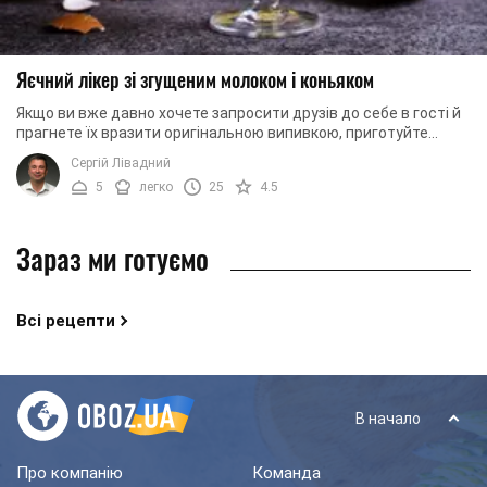
Яєчний лікер зі згущеним молоком і коньяком
Якщо ви вже давно хочете запросити друзів до себе в гості й
прагнете їх вразити оригінальною випивкою, приготуйте
надзвичайно смачний, оригінальний ...
Сергій Лівадний
5
легко
25
4.5
Зараз ми готуємо
Всі рецепти
В начало
Про компанію
Команда