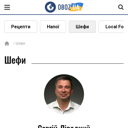
Рецепти
Напої
Шефи
Local Foo
Шефи
Шефи