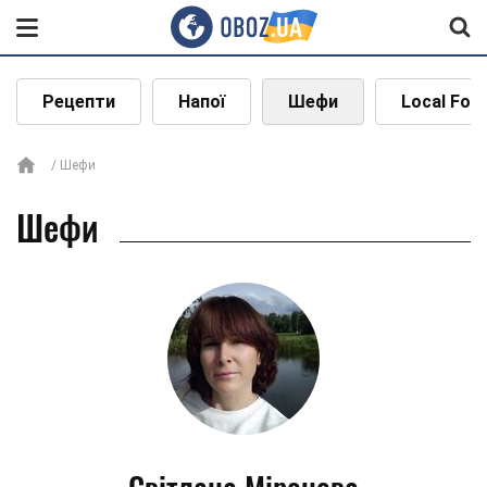
Рецепти
Напої
Шефи
Local Foo
Шефи
Шефи