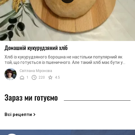
Домашній кукурудзяний хліб
Хліб із кукурудзяного борошна не настільки популярний як
той, що готується із пшеничного. Але такий хліб має бути у
вашому раціоні, оскільки він має ...
Світлана Міронова
1
220
4.5
Зараз ми готуємо
Всі рецепти