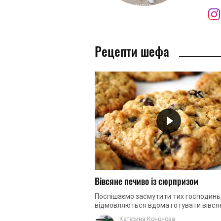
Рецепти шефа
Вівсяне печиво із сюрпризом
Поспішаємо засмутити тих господинь,
відмовляються вдома готувати вівся
печиво, прикриваючись тим, що це з
Катерина Кононова