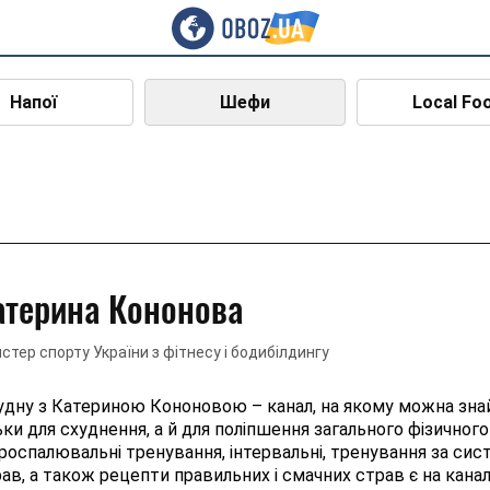
Напої
Шефи
Local Fo
атерина Кононова
стер спорту України з фітнесу і бодибілдингу
удну з Катериною Кононовою – канал, на якому можна знай
ьки для схуднення, а й для поліпшення загального фізичного
оспалювальні тренування, інтервальні, тренування за сис
ав, а також рецепти правильних і смачних страв є на канал