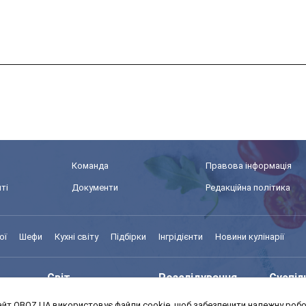
Команда
Правова інформація
ті
Документи
Редакційна політика
ої
Шефи
Кухні світу
Підбірки
Інгрідієнти
Новини кулінарії
Світ
Розслідування
Суспіл
йт OBOZ.UA використовує файли cookie, щоб забезпечити належну робот