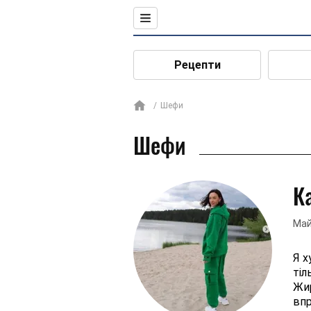
Рецепти
Шефи
Шефи
К
Май
Я х
тіл
Жир
впр