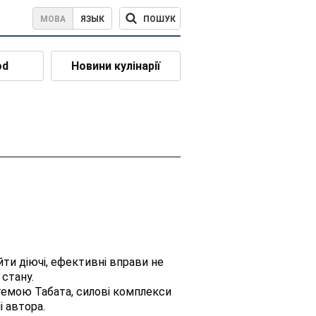
ПОШУК
МОВА
ЯЗЫК
od
Новини кулінарії
ти діючі, ефективні вправи не
 стану.
темою Табата, силові комплекси
і автора.