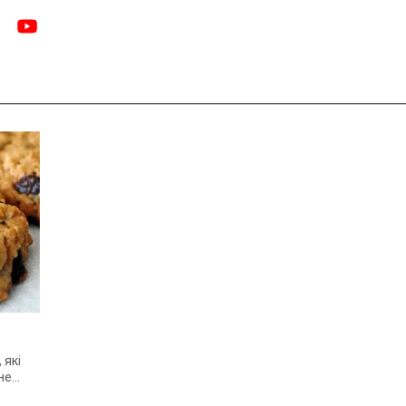
 які
не
аймає