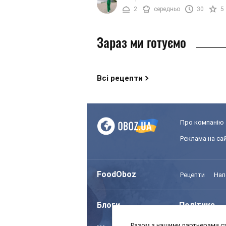
багато часу. Рецепт вівсяного ...
2
середньо
30
5
Зараз ми готуємо
Всі рецепти
Про компанію
Реклама на сай
FoodOboz
Рецепти
Нап
Блоги
Політика
Разом з нашими партнерами са