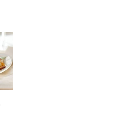
и
чим
аними