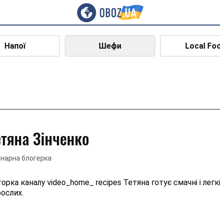
Напої
Шефи
Local Fo
етяна Зінченко
інарна блогерка
орка каналу video_home_ recipes Тетяна готує смачні і легк
ослих.