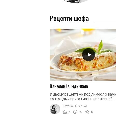
Рецепти шефа
Канелоні з індичкою
У цьому рецепті ми поділимося з вам
тонкощами приготування поживної,
ароматної страви – каннеллоні з інди
Тетяна Зінченко
фаршем під ніжним соусом, приготов
4
90
5
...