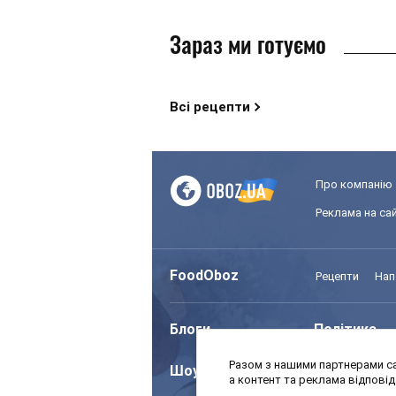
Зараз ми готуємо
Всі рецепти
Про компанію
Реклама на сай
FoodOboz
Рецепти
Нап
Блоги
Політика
Разом з нашими партнерами са
Шоу
Спорт
а контент та реклама відпові