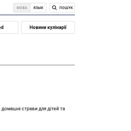
ПОШУК
МОВА
ЯЗЫК
od
Новини кулінарії
і домашні страви для дітей та