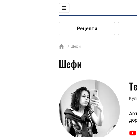
Рецепти
Шефи
Шефи
Т
Кул
Авт
дор