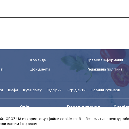
Команда
Правова інформація
ті
Документи
Редакційна політика
ої
Шефи
Кухні світу
Підбірки
Інгрідієнти
Новини кулінарії
Світ
Розслідування
Суспіл
йт OBOZ.UA використовує файли cookie, щоб забезпечити належну робот
Моя школа
Авто
MedOb
дали вашим інтересам.