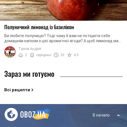
Полуничний лимонад із базиліком
Ви любите полуницю? Тоді чому б вам не потішити себе
домашнім напоєм з цієї ароматної ягоди? А щоб лимонад мав
більш цікавий смак ми пропонуємо ...
Тушов Андрій
2
середньо
20
4.5
Зараз ми готуємо
Всі рецепти
В начало