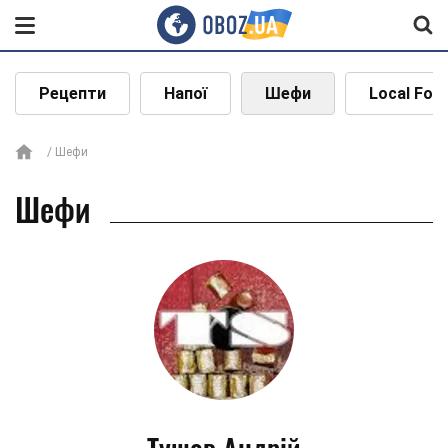
Рецепти
Напої
Шефи
Local Foo
Шефи
Шефи