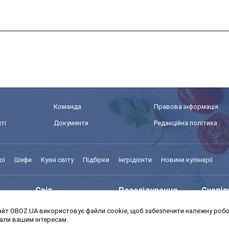
Команда
Правова інформація
ті
Документи
Редакційна політика
ої
Шефи
Кухні світу
Підбірки
Інгрідієнти
Новини кулінарії
Світ
Розслідування
Суспіл
йт OBOZ.UA використовує файли cookie, щоб забезпечити належну робот
Моя школа
Авто
MedOb
дали вашим інтересам.