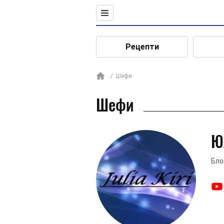
Рецепти
Шефи
Шефи
Ю
Бло