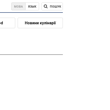
ПОШУК
МОВА
ЯЗЫК
od
Новини кулінарії