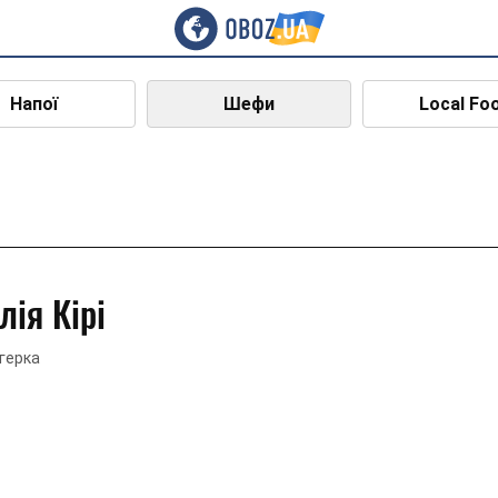
Напої
Шефи
Local Fo
лія Кірі
герка