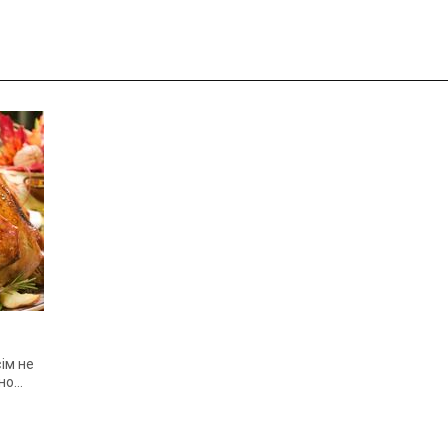
ім не
но
об