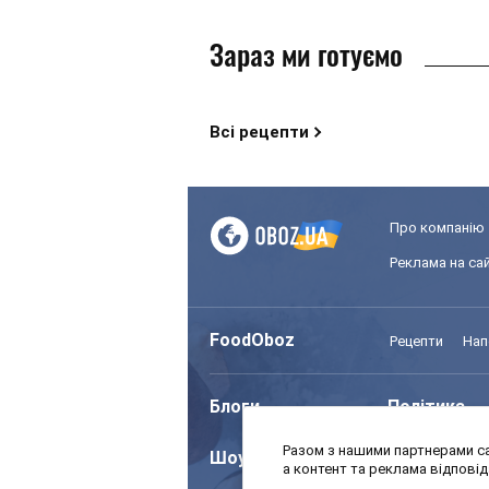
Зараз ми готуємо
Всі рецепти
Про компанію
Реклама на сай
FoodOboz
Рецепти
Нап
Блоги
Політика
Разом з нашими партнерами са
Шоу
Спорт
а контент та реклама відпові