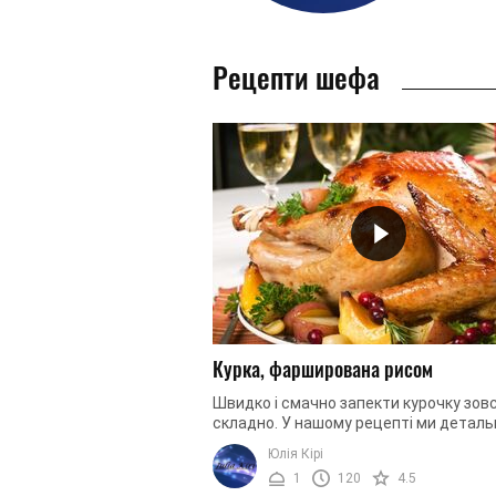
Рецепти шефа
Курка, фарширована рисом
Швидко і смачно запекти курочку зовс
складно. У нашому рецепті ми деталь
описали кожен крок приготування, щ
Юлія Кірі
допомогти вам впоратися з цією ...
1
120
4.5