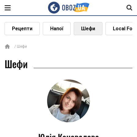
Рецепти
Напої
Шефи
Local Foo
Шефи
Шефи