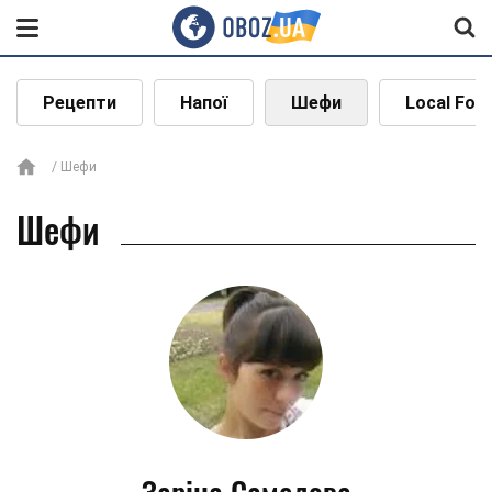
Рецепти
Напої
Шефи
Local Foo
Шефи
Шефи