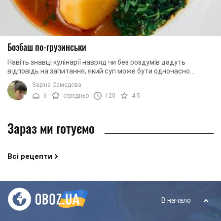
Бозбаш по-грузинськи
Навіть знавці кулінарії навряд чи без роздумів дадуть
відповідь на запитання, який суп може бути одночасно
простим у приготуванні, складатися з таких ...
Заріна Самедова
6
середньо
120
4.5
Зараз ми готуємо
Всі рецепти
В начало