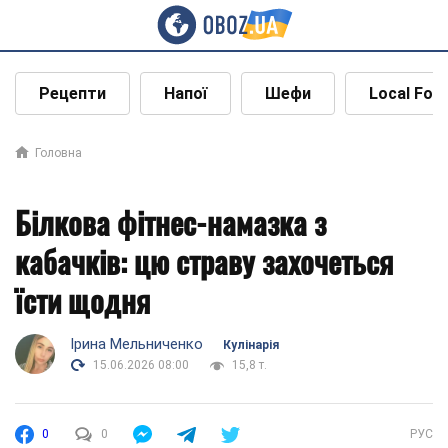
Рецепти
Напої
Шефи
Local Foo
Головна
Білкова фітнес-намазка з
кабачків: цю страву захочеться
їсти щодня
Ірина Мельниченко
Кулінарія
15.06.2026 08:00
15,8 т.
0
0
РУС