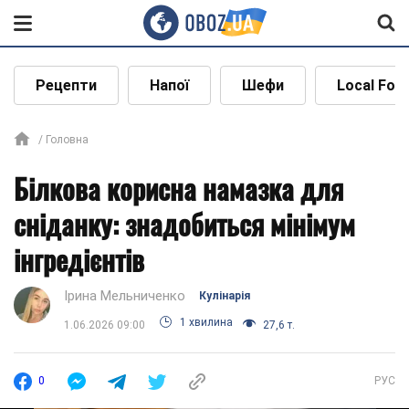
Рецепти
Напої
Шефи
Local Foo
Головна
Білкова корисна намазка для
сніданку: знадобиться мінімум
інгредієнтів
Ірина Мельниченко
Кулінарія
1 хвилина
1.06.2026 09:00
27,6 т.
0
РУС