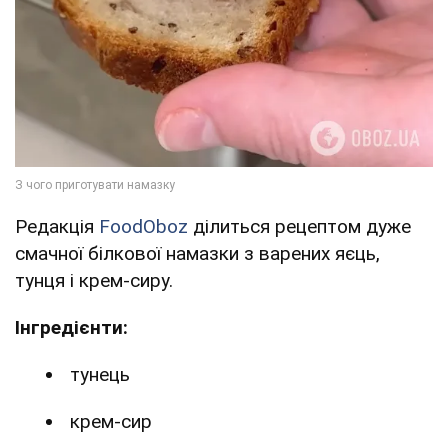
Редакція
FoodOboz
ділиться рецептом дуже
смачної білкової намазки з варених яєць,
тунця і крем-сиру.
Інгредієнти:
тунець
крем-сир