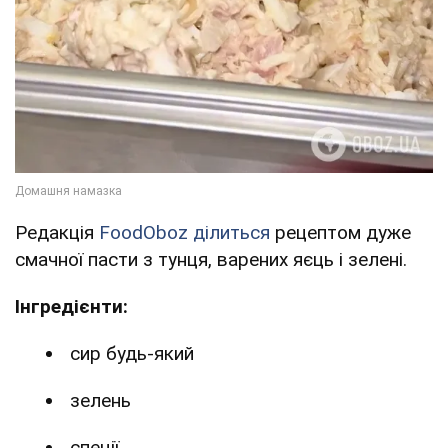
Редакція
FoodOboz ділиться
рецептом дуже
смачної пасти з тунця, варених яєць і зелені.
Інгредієнти:
сир будь-який
зелень
спеції