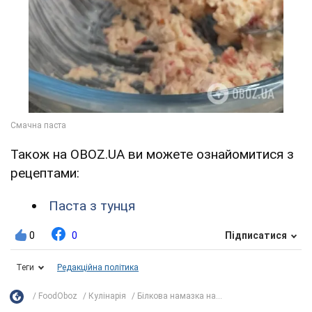
Також на OBOZ.UA ви можете ознайомитися з
рецептами:
Паста з тунця
0
0
Підписатися
Теги
Редакційна політика
FoodOboz
Кулінарія
Білкова намазка на...