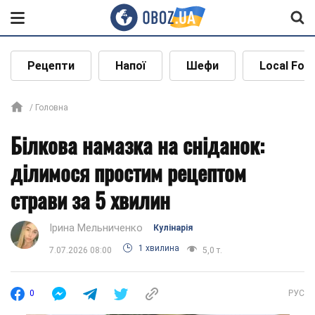
Рецепти
Напої
Шефи
Local Foo
Головна
Білкова намазка на сніданок:
ділимося простим рецептом
страви за 5 хвилин
Ірина Мельниченко
Кулінарія
1 хвилина
7.07.2026 08:00
5,0 т.
0
РУС