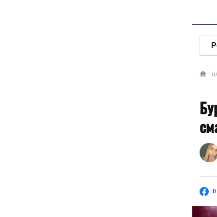
Р
Го
Бу
см
0