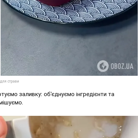
Готуємо заливку: об'єднуємо інгредієнти та
мішуємо.