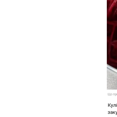
Кул
заку