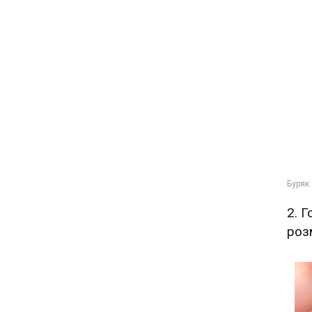
2. 
роз