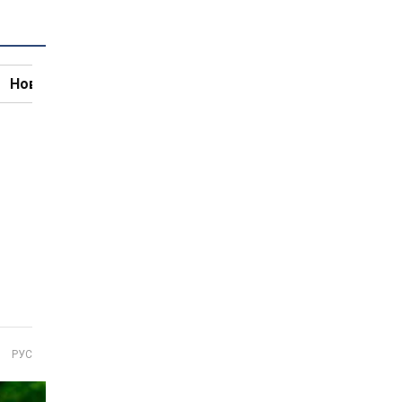
Новини кулінарії
РУС