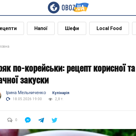
ецепти
Напої
Шефи
Local Food
ловна
ряк по-корейськи: рецепт корисної та
ачної закуски
Ірина Мельниченко
Кулінарія
18.05.2026 19:00
2,8 т.
0