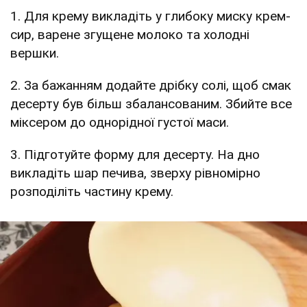
1. Для крему викладіть у глибоку миску крем-
сир, варене згущене молоко та холодні
вершки.
2. За бажанням додайте дрібку солі, щоб смак
десерту був більш збалансованим. Збийте все
міксером до однорідної густої маси.
3. Підготуйте форму для десерту. На дно
викладіть шар печива, зверху рівномірно
розподіліть частину крему.