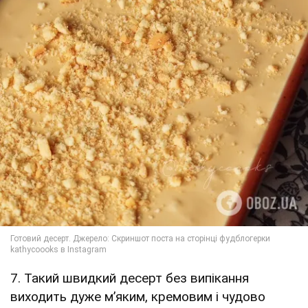
7. Такий швидкий десерт без випікання
виходить дуже м’яким, кремовим і чудово