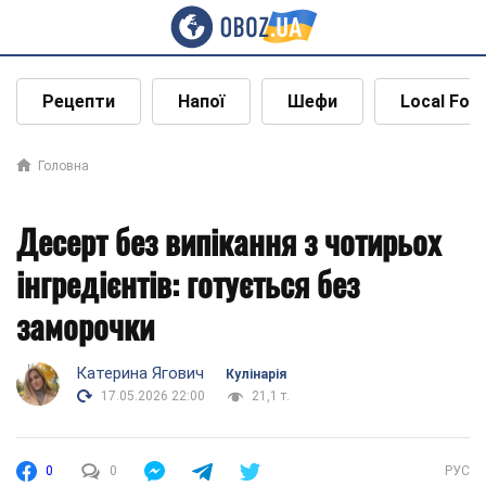
Рецепти
Напої
Шефи
Local Foo
Головна
Десерт без випікання з чотирьох
інгредієнтів: готується без
заморочки
Катерина Ягович
Кулінарія
17.05.2026 22:00
21,1 т.
0
0
РУС