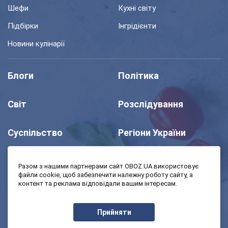
Шефи
Кухні світу
Підбірки
Інгрідієнти
Новини кулінарії
Блоги
Політика
Світ
Розслідування
Суспільство
Регіони України
Шоу
Спорт
Разом з нашими партнерами сайт OBOZ.UA використовує
файли cookie, щоб забезпечити належну роботу сайту, а
контент та реклама відповідали вашим інтересам.
Моя школа
Авто
Прийняти
MedOboz
Економіка