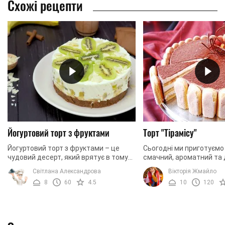
Схожі рецепти
Йогуртовий торт з фруктами
Торт "Тірамісу"
Йогуртовий торт з фруктами – це
Сьогодні ми приготуєм
чудовий десерт, який врятує в тому
смачний, ароматний та 
випадку, коли незаплановано до вас
вишуканий десерт. Ми 
Світлана Александрова
Вікторія Жмайло
мають прийти друзі, а ви зовсім не
торт, в основі якого леж
8
60
4.5
10
120
маєте часу ...
відоме тірамісу. ...