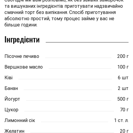
та вишуканих інгредієнтів приготувати надзвичайно
смачний торт без випікання. Спосіб приготування
абсолютно простий, тому процес займе у вас не
більше години.
Інгредієнти
Пісочне печиво
200 г
Вершкове масло
100 г
Ківі
6 шт
Банан
2 шт
Йогурт
500 г
Цукор
70 г
Лимонний сік
1 ст. л.
Желатин
20 г