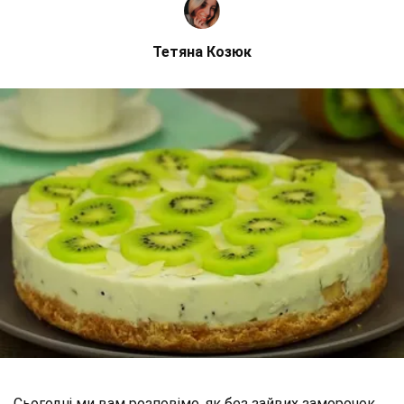
Тетяна Козюк
Сьогодні ми вам розповімо, як без зайвих заморочок