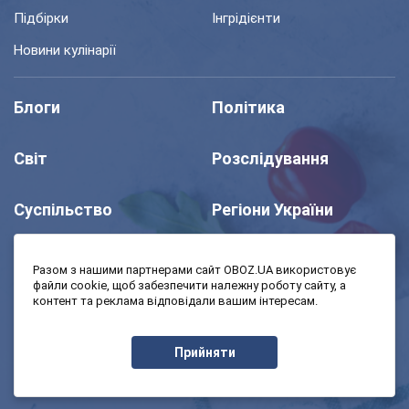
Підбірки
Інгрідієнти
Новини кулінарії
Блоги
Політика
Світ
Розслідування
Суспільство
Регіони України
Шоу
Спорт
Разом з нашими партнерами сайт OBOZ.UA використовує
файли cookie, щоб забезпечити належну роботу сайту, а
контент та реклама відповідали вашим інтересам.
Моя школа
Авто
Прийняти
MedOboz
Економіка