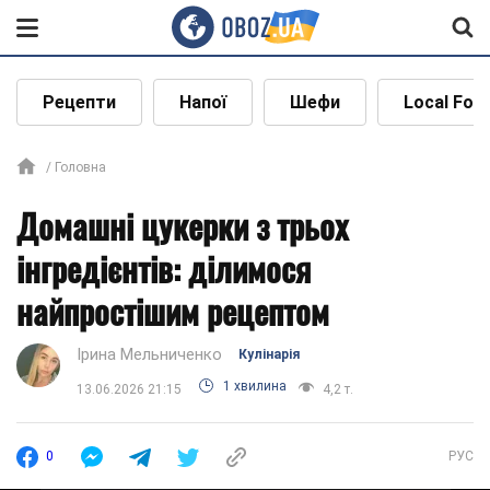
Рецепти
Напої
Шефи
Local Foo
Головна
Домашні цукерки з трьох
інгредієнтів: ділимося
найпростішим рецептом
Ірина Мельниченко
Кулінарія
1 хвилина
13.06.2026 21:15
4,2 т.
0
РУС