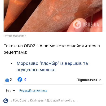
Також на OBOZ.UA ви можете ознайомитися з
рецептами:
Морозиво "пломбір" із вершків та
згущеного молока
2
0
Підписатися
Теги
Редакційна політика
FoodOboz
Кулінарія
Домашній пломбір з...