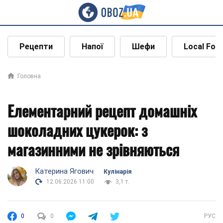
Рецепти
Напої
Шефи
Local Foo
Головна
Елементарний рецепт домашніх
шоколадних цукерок: з
магазинними не зрівняються
Катерина Ягович
Кулінарія
12.06.2026 11:00
3,1 т.
0
0
РУС