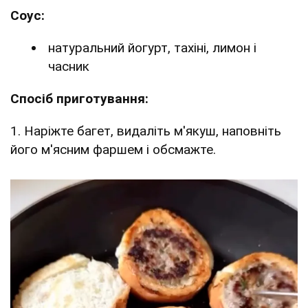
Соус:
натуральний йогурт, тахіні, лимон і
часник
Спосіб приготування:
1. Наріжте багет, видаліть м'якуш, наповніть
його м'ясним фаршем і обсмажте.