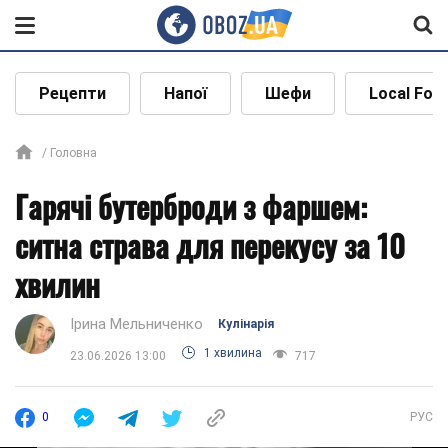
Рецепти
Напої
Шефи
Local Foo
Головна
Гарячі бутерброди з фаршем:
ситна страва для перекусу за 10
хвилин
Ірина Мельниченко
Кулінарія
1 хвилина
23.06.2026 13:00
717
0
РУС