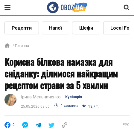
Рецепти
Напої
Шефи
Local Foo
Головна
Корисна білкова намазка для
сніданку: ділимося найкращим
рецептом страви за 5 хвилин
Ірина Мельниченко
Кулінарія
1 хвилина
25.05.2026 08:00
13,7 т.
0
РУС