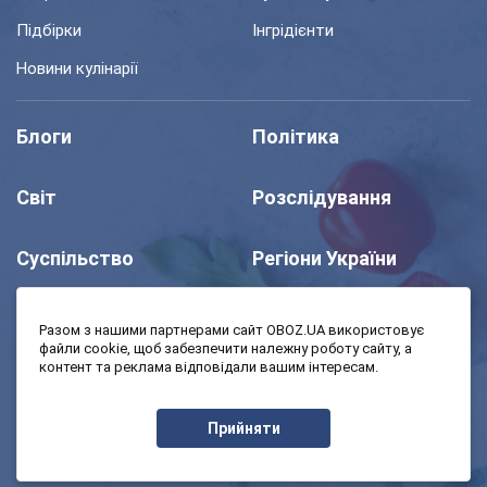
Підбірки
Інгрідієнти
Новини кулінарії
Блоги
Політика
Світ
Розслідування
Суспільство
Регіони України
Шоу
Спорт
Разом з нашими партнерами сайт OBOZ.UA використовує
файли cookie, щоб забезпечити належну роботу сайту, а
контент та реклама відповідали вашим інтересам.
Моя школа
Авто
Прийняти
MedOboz
Економіка