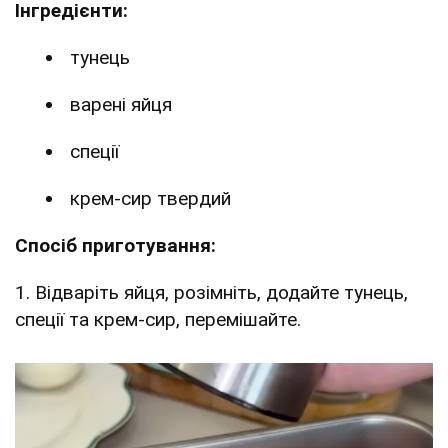
Інгредієнти:
тунець
варені яйця
спеції
крем-сир твердий
Спосіб приготування:
1. Відваріть яйця, розімніть, додайте тунець,
спеції та крем-сир, перемішайте.