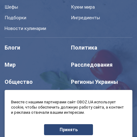
Шефы
Кухни мира
Подборки
Ингредиенты
Новости кулинарии
Блоги
Политика
Мир
Расследования
Общество
Регионы Украины
Шоу
Спорт
Вместе с нашими партнерами сайт OBOZ.UA использует
cookie, чтобы обеспечить должную работу сайта, а контент
и реклама отвечали вашим интересам.
Моя школа
Авто
Принять
MedOboz
Экономика