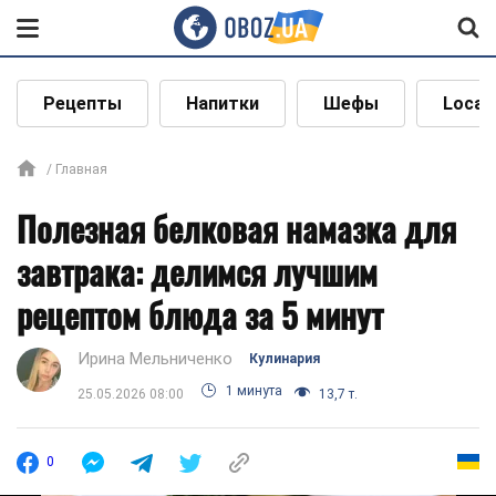
Рецепты
Напитки
Шефы
Local
Главная
Полезная белковая намазка для
завтрака: делимся лучшим
рецептом блюда за 5 минут
Ирина Мельниченко
Кулинария
1 минута
25.05.2026 08:00
13,7 т.
0