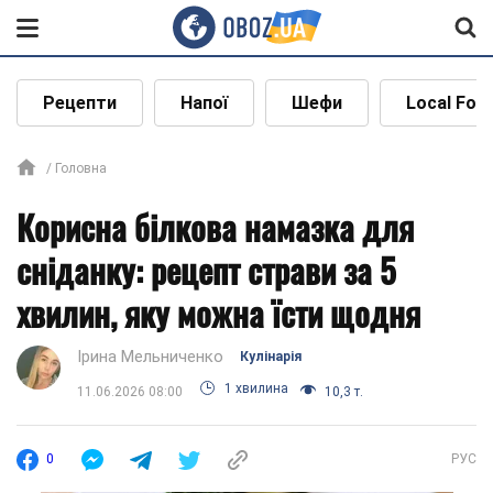
Рецепти
Напої
Шефи
Local Foo
Головна
Корисна білкова намазка для
сніданку: рецепт страви за 5
хвилин, яку можна їсти щодня
Ірина Мельниченко
Кулінарія
1 хвилина
11.06.2026 08:00
10,3 т.
0
РУС