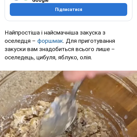
Google
Підписатися
Найпростіша і найсмачніша закуска з
оселедця –
форшмак
. Для приготування
закуски вам знадобиться всього лише –
оселедець, цибуля, яблуко, олія.