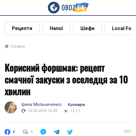
Рецепти
Напої
Шефи
Local Foo
Головна
Корисний форшмак: рецепт
смачної закуски з оселедця за 10
хвилин
Ірина Мельниченко
Кулінарія
25.05.2026 16:00
12,1 т.
0
0
РУС