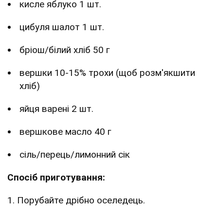
кисле яблуко 1 шт.
цибуля шалот 1 шт.
бріош/білий хліб 50 г
вершки 10-15% трохи (щоб розм'якшити
хліб)
яйця варені 2 шт.
вершкове масло 40 г
сіль/перець/лимонний сік
Спосіб приготування:
1. Порубайте дрібно оселедець.