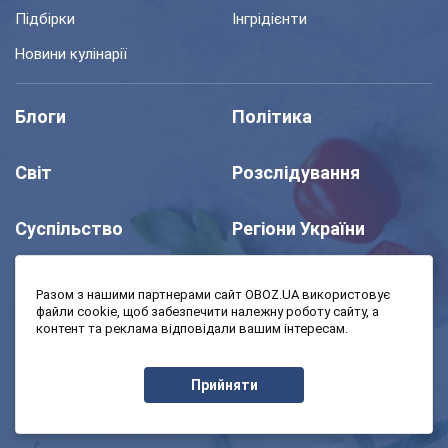
Підбірки
Інгрідієнти
Новини кулінарії
Блоги
Політика
Світ
Розслідування
Суспільство
Регіони України
Шоу
Спорт
Разом з нашими партнерами сайт OBOZ.UA використовує
файли cookie, щоб забезпечити належну роботу сайту, а
контент та реклама відповідали вашим інтересам.
Моя школа
Авто
Прийняти
MedOboz
Економіка