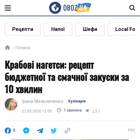
Рецепти
Напої
Шефи
Local Foo
Головна
Крабові нагетси: рецепт
бюджетної та смачної закуски за
10 хвилин
Ірина Мельниченко
Кулінарія
1 хвилина
22.05.2026 12:00
2,5 т.
0
РУС