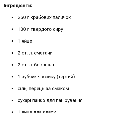
Інгредієнти:
250 г крабових паличок
100 г твердого сиру
1 яйце
2 ст. л. сметани
2 ст. л. борошна
1 зубчик часнику (тертий)
сіль, перець за смаком
сухарі панко для панірування
1 яйце для кляру