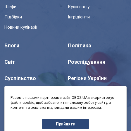
Шефи
Кухні світу
Підбірки
Інгрідієнти
Новини кулінарії
Блоги
Політика
Світ
Розслідування
Суспільство
Регіони України
Шоу
Спорт
Разом з нашими партнерами сайт OBOZ.UA використовує
файли cookie, щоб забезпечити належну роботу сайту, а
контент та реклама відповідали вашим інтересам.
Моя школа
Авто
Прийняти
MedOboz
Економіка