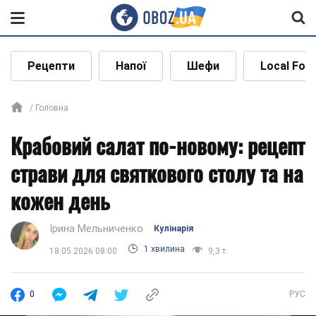
Рецепти
Напої
Шефи
Local Foo
Головна
Крабовий салат по-новому: рецепт
страви для святкового столу та на
кожен день
Ірина Мельниченко
Кулінарія
1 хвилина
18.05.2026 08:00
9,3 т.
0
РУС