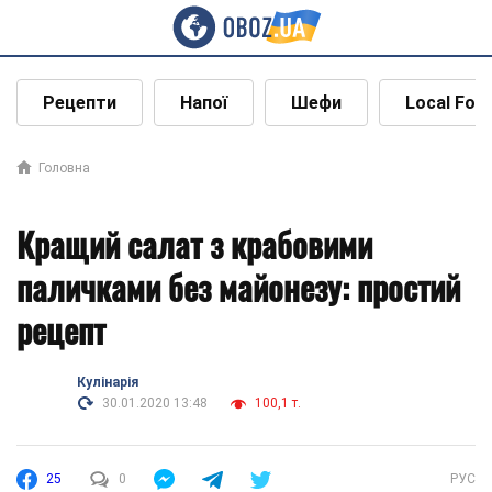
Рецепти
Напої
Шефи
Local Foo
Головна
Кращий салат з крабовими
паличками без майонезу: простий
рецепт
Кулінарія
30.01.2020 13:48
100,1 т.
25
0
РУС