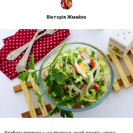
Вікторія Жмайло
Крабові палички – це продукт, який досить часто