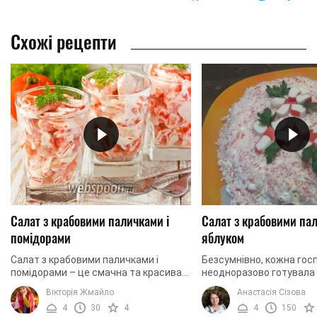
Схожі рецепти
Салат з крабовими паличками і
Салат з крабовими па
помідорами
яблуком
Салат з крабовими паличками і
Безсумнівно, кожна гос
помідорами – це смачна та красива
неодноразово готувала
страва, яка з легкістю зможе стати
салат з крабовими пали
Вікторія Жмайло
Анастасія Сізова
окрасою будь-якого святкового
яблуко навряд чи для н
4
30
4
4
150
столу. Салат має ...
використовувала. Ми прав