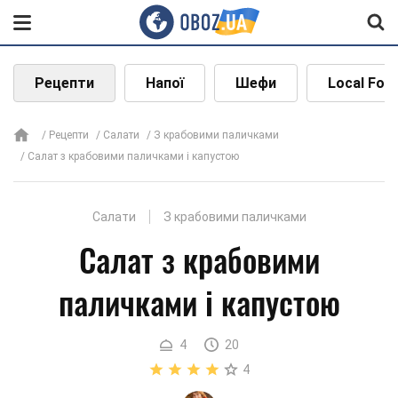
Рецепти
Напої
Шефи
Local Foo
Рецепти
Салати
З крабовими паличками
Салат з крабовими паличками і капустою
Салати
З крабовими паличками
Салат з крабовими
паличками і капустою
4
20
4