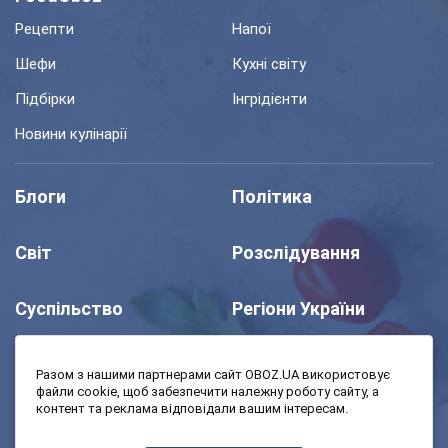
Рецепти
Напої
Шефи
Кухні світу
Підбірки
Інгрідієнти
Новини кулінарії
Блоги
Політика
Світ
Розслідування
Суспільство
Регіони України
Шоу
Спорт
Разом з нашими партнерами сайт OBOZ.UA використовує
файли cookie, щоб забезпечити належну роботу сайту, а
контент та реклама відповідали вашим інтересам.
Моя школа
Авто