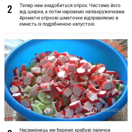
2
Тепер нам знадобиться огірок. Чистимо його
від шкірки, а потім нарізаємо напівкружечками.
Ароматні огіркові шматочки відправляємо в
ємність із подрібненою капустою.
Насамкінець ми беремо крабові палички.