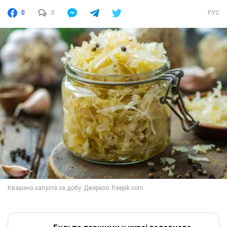
0
0
РУС