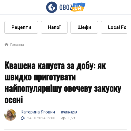
Рецепти
Напої
Шефи
Local Foo
Головна
Квашена капуста за добу: як
швидко приготувати
найпопулярнішу овочеву закуску
осені
Катерина Ягович
Кулінарія
24.10.2024 19:00
1,5 т.