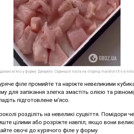
Куряче філе промийте та наріжте невеликими кубик
му для запікання злегка змастіть олією та рівном
ладіть підготовлене м'ясо.
роколі розділіть на невеликі суцвіття. Помідори че
иште цілими або розріжте навпіл, якщо вони великі
айте овочі до курячого філе у форму.