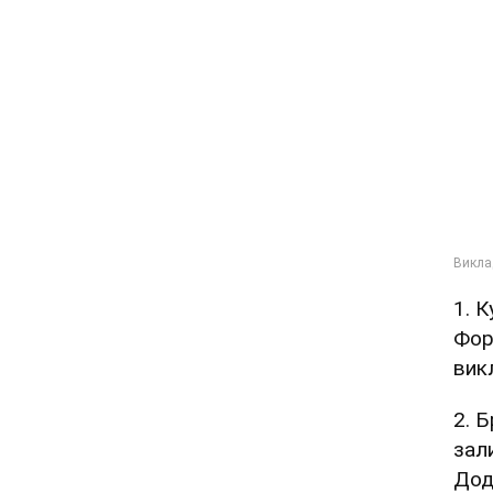
1. 
Фор
вик
2. Б
зал
Дод