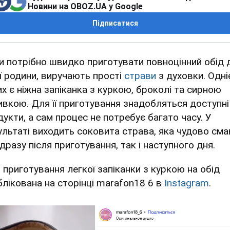
Новини на OBOZ.UA у Google
Підписатися
и потрібно швидко приготувати повноцінний обід 
єї родини, виручають прості
страви
з духовки. Одні
их є ніжна запіканка з куркою, броколі та сирною
ивкою. Для її приготування знадобляться доступні
дукти, а сам процес не потребує багато часу. У
ультаті виходить соковита страва, яка чудово сма
дразу після приготування, так і наступного дня.
я приготування легкої запіканки з куркою на обід
блікована на сторінці marafon18 6 в
Instagram
.