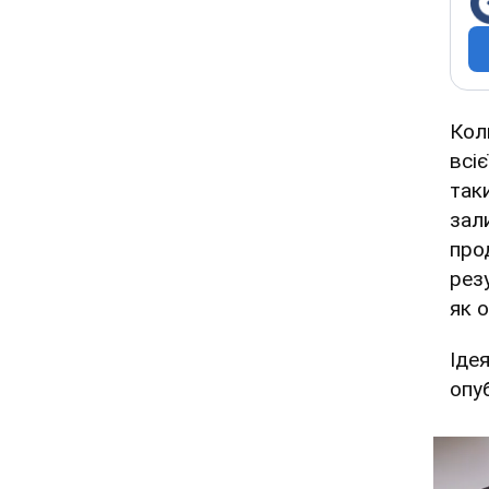
Кол
всі
так
зал
про
рез
як о
Іде
опу