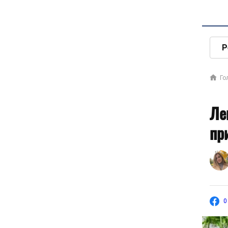
Р
Го
Ле
пр
0