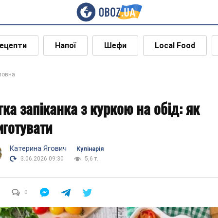
ецепти
Напої
Шефи
Local Food
ловна
гка запіканка з куркою на обід: як
иготувати
Катерина Ягович
Кулінарія
3.06.2026 09:30
5,6 т.
0