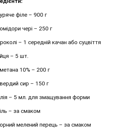
редієнти:
уряче філе – 900 г
омідори чері – 250 г
роколі – 1 середній качан або суцвіття
йця – 5 шт.
метана 10% – 200 г
вердий сир – 150 г
лія – 5 мл. для змащування форми
іль – за смаком
орний мелений перець – за смаком