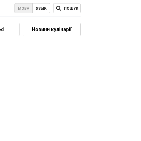
ПОШУК
МОВА
ЯЗЫК
od
Новини кулінарії