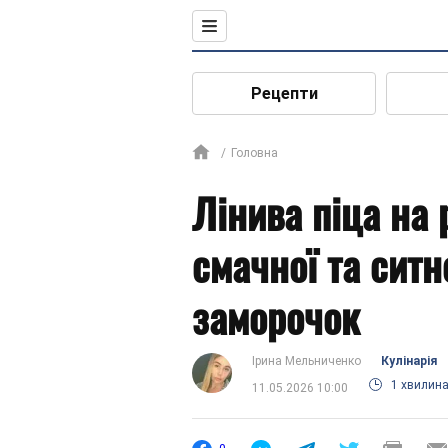
Рецепти
Головна
Лінива піца на 
смачної та ситн
заморочок
Ірина Мельниченко
Кулінарія
1 хвилин
11.05.2026 10:00