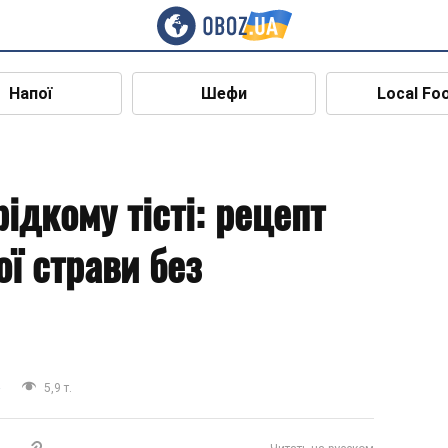
Напої
Шефи
Local Fo
рідкому тісті: рецепт
ої страви без
а
5,9 т.