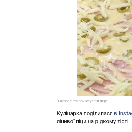
Кулінарка поділилася
в Inst
лінивої піци на рідкому тісті.