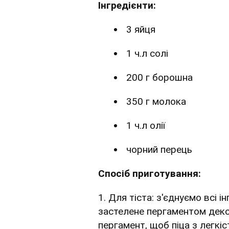
Інгредієнти:
3 яйця
1 ч.л солі
200 г борошна
350 г молока
1 ч.л олії
чорний перець
Спосіб приготування:
1. Для тіста: з'єднуємо всі 
застелене пергаментом деко
пергамент, щоб піца з легкіс