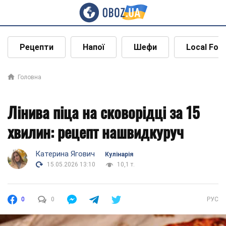
Рецепти
Напої
Шефи
Local Foo
Головна
Лінива піца на сковорідці за 15
хвилин: рецепт нашвидкуруч
Катерина Ягович
Кулінарія
15.05.2026 13:10
10,1 т.
0
0
РУС