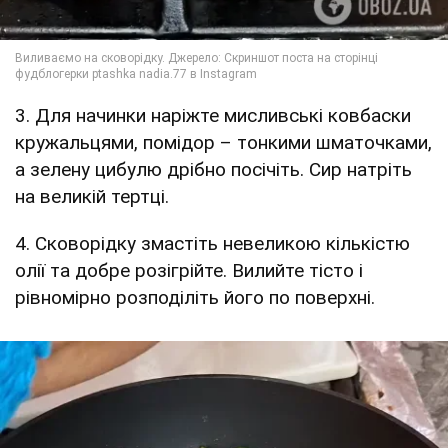
3. Для начинки наріжте мисливські ковбаски
кружальцями, помідор – тонкими шматочками,
а зелену цибулю дрібно посічіть. Сир натріть
на великій тертці.
4. Сковорідку змастіть невеликою кількістю
олії та добре розігрійте. Вилийте тісто і
рівномірно розподіліть його по поверхні.