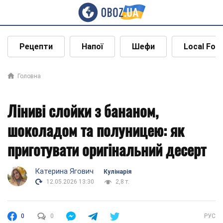
Рецепти
Напої
Шефи
Local Foo
Головна
Ліниві слойки з бананом,
шоколадом та полуницею: як
приготувати оригінальний десерт
Катерина Ягович
Кулінарія
12.05.2026 13:30
2,8 т.
0
0
РУС