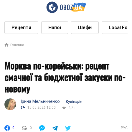
Рецепти
Напої
Шефи
Local Foo
Головна
Морква по-корейськи: рецепт
смачної та бюджетної закуски по-
новому
Ірина Мельниченко
Кулінарія
15.05.2026 12:00
4,7 т.
0
0
РУС