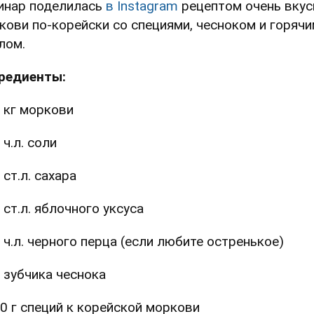
инар поделилась
в Instagram
рецептом очень вкус
кови по-корейски со специями, чесноком и горяч
лом.
редиенты:
 кг моркови
 ч.л. соли
 ст.л. сахара
 ст.л. яблочного уксуса
 ч.л. черного перца (если любите остренькое)
 зубчика чеснока
0 г специй к корейской моркови