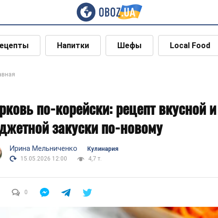
ецепты
Напитки
Шефы
Local Food
авная
рковь по-корейски: рецепт вкусной и
джетной закуски по-новому
Ирина Мельниченко
Кулинария
15.05.2026 12:00
4,7 т.
0