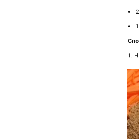
2
1
Спо
1. 