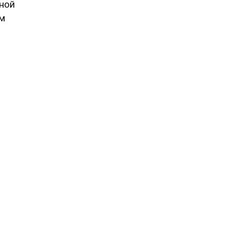
ной
им