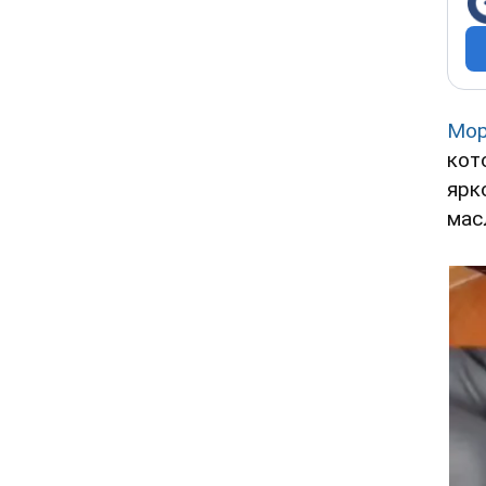
Мор
кот
ярк
мас