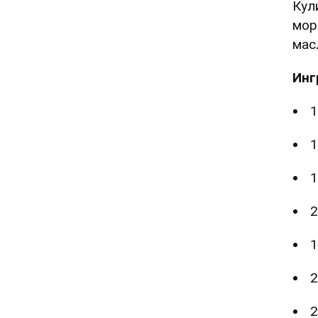
Кул
мор
мас
Инг
1
1
1
2
1
2
2