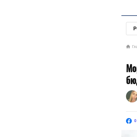
Р
Гл
Мо
бю
0