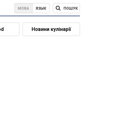
ПОШУК
МОВА
ЯЗЫК
od
Новини кулінарії