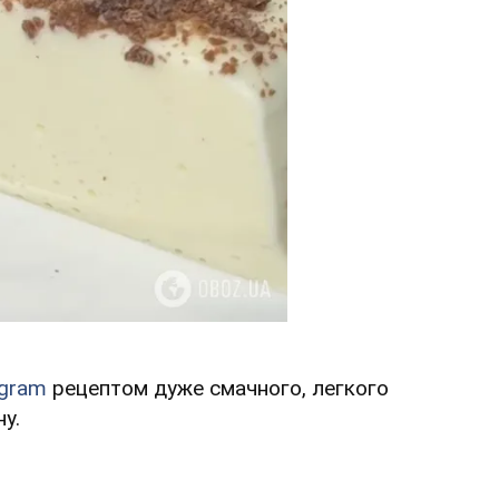
agram
рецептом дуже смачного, легкого
у.