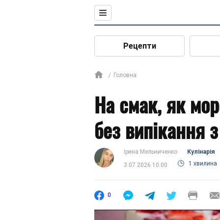
Рецепти
Головна
На смак, як мор
без випікання з
Ірина Мельниченко
Кулінарія
1 хвилина
3.07.2026 10:00
0