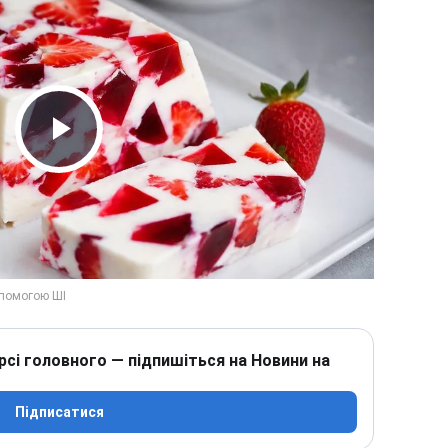
Play Video
рсі головного — підпишіться на Новини на
Підписатися