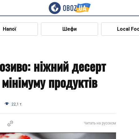
Напої
Шефи
Local Fo
озиво: ніжний десерт
 мінімуму продуктів
22,1 т.
Читать на русском